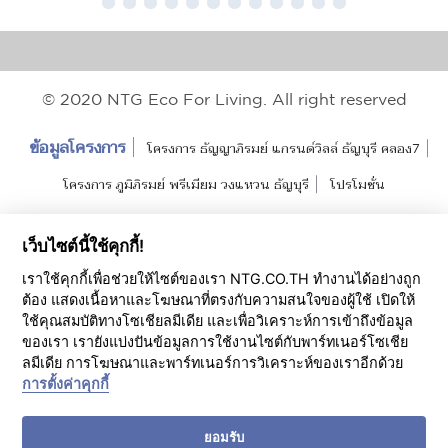
© 2020 NTG Eco For Living. All right reserved
ข้อมูลโครงการ
โครงการ ธัญญาภิรมย์ แกรนด์วิลล์ ธัญบุรี คลอง7
โครงการ ภูมิภิรมย์ พรีเมียม วงแหวน ธัญบุรี
โปรโมชั่น
แนวคิดการออกแบบ
Project Review
เว็บไซต์นี้ใช้คุกกี้!
บ้านพร้อมขาย ธัญญาภิรมย์ แกรนด์วิลล์ ธัญบุรี คลอง7
เราใช้คุกกี้เพื่อช่วยให้ไซต์ของเรา NTG.CO.TH ทำงานได้อย่างถูก
ต้อง แสดงเนื้อหาและโฆษณาที่ตรงกับความสนใจของผู้ใช้ เปิดให้
บ้านพร้อมขาย ภูมิภิรมย์ พรีเมียม วงแหวน ธัญบุรี
ใช้คุณสมบัติทางโซเชียลมีเดีย และเพื่อวิเคราะห์การเข้าถึงข้อมูล
ของเรา เรายังแบ่งปันข้อมูลการใช้งานไซต์กับพาร์ทเนอร์โซเชีย
ลูกค้าสัมพันธ์
ครอบครัว NTG
Home Snapshot
ลมีเดีย การโฆษณาและพาร์ทเนอร์การวิเคราะห์ของเราอีกด้วย
การตั้งค่าคุกกี้
ข้อมูลบริษัท
เกี่ยวกับ NTG
ยอมรับ
ติดต่อเรา
สอบถามข้อมูลโครงการ
เสนอขายที่ดิน
สมัครงาน